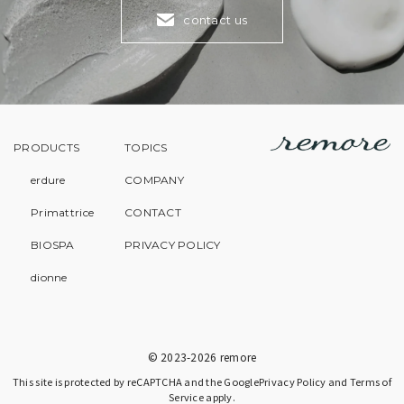
contact us
PRODUCTS
TOPICS
erdure
COMPANY
Primattrice
CONTACT
BIOSPA
PRIVACY POLICY
dionne
© 2023-2026 remore
This site is protected by reCAPTCHA and the Google
Privacy Policy
and
Terms of
Service
apply.